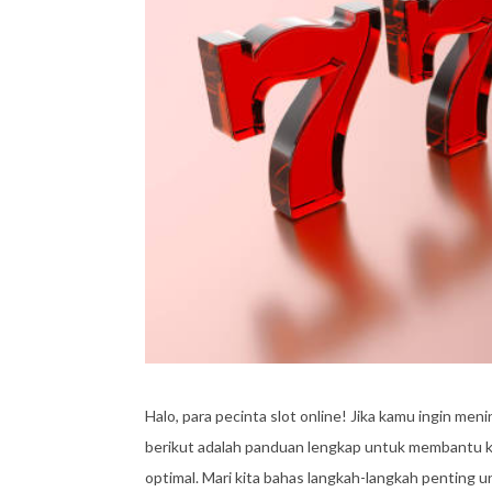
Halo, para pecinta slot online! Jika kamu ingin m
berikut adalah panduan lengkap untuk membantu k
optimal. Mari kita bahas langkah-langkah penting