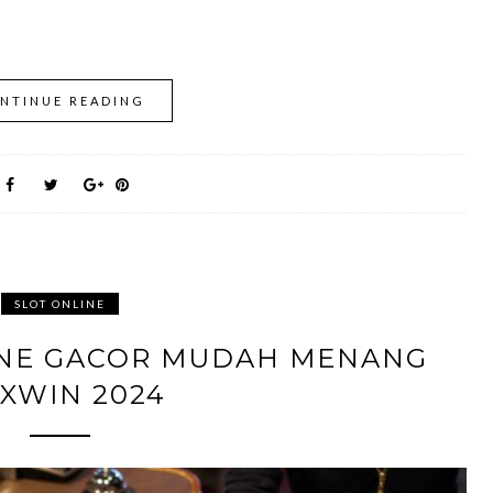
NTINUE READING
SLOT ONLINE
INE GACOR MUDAH MENANG
XWIN 2024