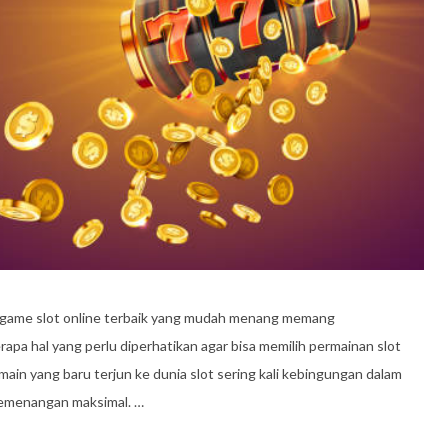
h game slot online terbaik yang mudah menang memang
 hal yang perlu diperhatikan agar bisa memilih permainan slot
ain yang baru terjun ke dunia slot sering kali kebingungan dalam
kemenangan maksimal. …