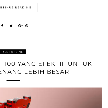
NTINUE READING
SLOT ONLINE
T 100 YANG EFEKTIF UNTUK
ENANG LEBIH BESAR