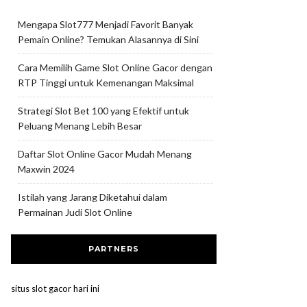
Mengapa Slot777 Menjadi Favorit Banyak
Pemain Online? Temukan Alasannya di Sini
Cara Memilih Game Slot Online Gacor dengan
RTP Tinggi untuk Kemenangan Maksimal
Strategi Slot Bet 100 yang Efektif untuk
Peluang Menang Lebih Besar
Daftar Slot Online Gacor Mudah Menang
Maxwin 2024
Istilah yang Jarang Diketahui dalam
Permainan Judi Slot Online
PARTNERS
situs slot gacor hari ini