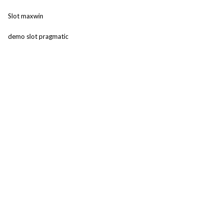
Slot maxwin
demo slot pragmatic