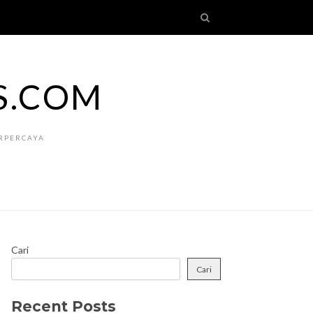
S.COM
ERPERCAYA
Cari
Cari
Recent Posts