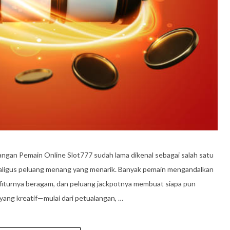
angan Pemain Online Slot777 sudah lama dikenal sebagai salah satu
aligus peluang menang yang menarik. Banyak pemain mengandalkan
 fiturnya beragam, dan peluang jackpotnya membuat siapa pun
ang kreatif—mulai dari petualangan, …