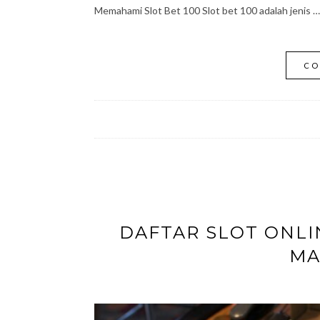
Memahami Slot Bet 100 Slot bet 100 adalah jenis …
CO
DAFTAR SLOT ONL
MA